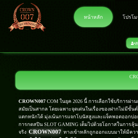
Skip
to
content
หน้าหลัก
โปรโมช
ส
CRO
CROWN007
COM ในยุค 2026 นี้ การเลือกใช้บริการผ่า
สมัยเป็นสากล โดยเฉพาะจุดเด่นในเรื่องของฝากไม่มีขั้นต่
แตกหนักได้ มุ่งเน้นการแจกโบนัสสูงและแจ็คพอตออกบ่อยจ
การกดสปิน SLOT GAMING เต็มไปด้วยโอกาสในการลุ้นร
CROWN007
จริง
ทางเข้าหลักถูกออกแบบมาให้มีความ