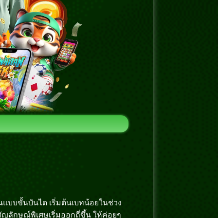
นแบบขั้นบันได เริ่มต้นเบทน้อยในช่วง
ัญลักษณ์พิเศษเริ่มออกถี่ขึ้น ให้ค่อยๆ