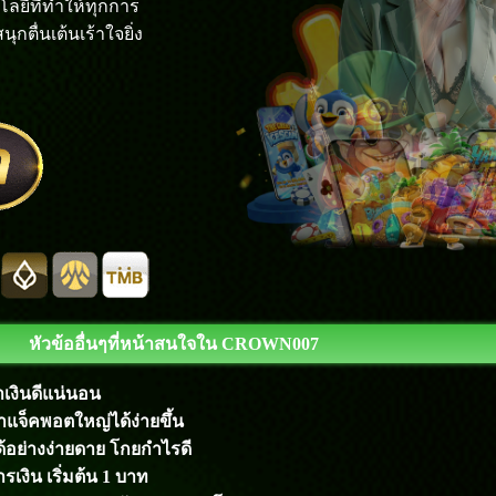
ลยีที่ทำให้ทุกการ
ตื่นเต้นเร้าใจยิ่ง
หัวข้ออื่นๆที่หน้าสนใจใน
CROWN007
เงินดีแน่นอน
แจ็คพอตใหญ่ได้ง่ายขึ้น
้อย่างง่ายดาย โกยกำไรดี
งิน เริ่มต้น 1 บาท