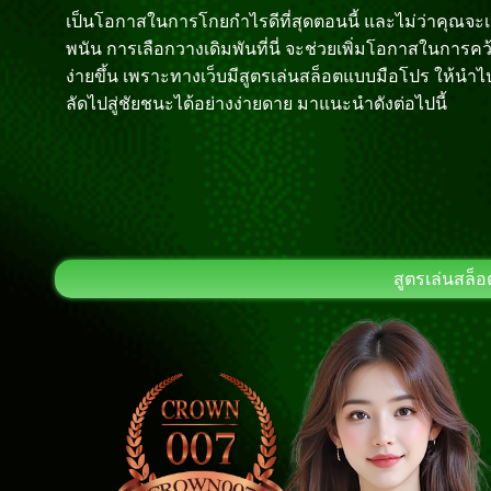
เป็นโอกาสในการโกยกำไรดีที่สุดตอนนี้ และไม่ว่าคุณจะเ
พนัน การเลือกวางเดิมพันที่นี่ จะช่วยเพิ่มโอกาสในการค
ง่ายขึ้น เพราะทางเว็บมีสูตรเล่นสล็อตแบบมือโปร ให้นำไป
ลัดไปสู่ชัยชนะได้อย่างง่ายดาย มาแนะนำดังต่อไปนี้
สูตรเล่นสล็