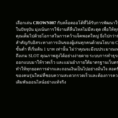
เลือกเล่น
CROWN007
กับสล็อตออโต้ที่ได้รับการพัฒนาให
ในปัจจุบัน มุ่งเน้นการใช้งานที่ลื่นไหลไม่มีสะดุด เพื่อให
คุณเต็มไปด้วยโอกาสในการคว้าแจ็คพอตใหญ่ ยิ่งไปกว่าน
สำคัญกับอิสระทางการเงินของผู้เล่นทุกคนด้วยนโยบาย
ขั้นต่ำ ที่เริ่มต้น 1 บาท เท่านั้น ไม่ว่าคุณจะมีงบประมาณ
ถึงเกม SLOT คุณภาพสูงได้อย่างง่ายดาย ระบบการทำธุ
ออกแบบมาให้รวดเร็ว และแม่นยำภายใต้มาตรฐานเว็บตรงไ
ทำให้ทุกยอดการฝากและถอนเงินเป็นไปอย่างมั่นใจ สอด
ของคนรุ่นใหม่ที่ชอบความสะดวกรวดเร็วและต้องการคว
เดิมพันออนไลน์อย่างแท้จริง