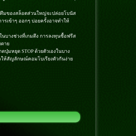
ริทึมของสล็อตส่วนใหญ่จะปล่อยโบนัส
อง การเข้าๆ ออกๆ บ่อยครั้งอาจทำให้
ในบางช่วงที่เกมตึง การลงทุนซื้อฟรีส
ายดาย
ดปุ่มหยุด STOP ด้วยตัวเองในบาง
ลให้สัญลักษณ์คอมโบเรียงตัวกันง่าย