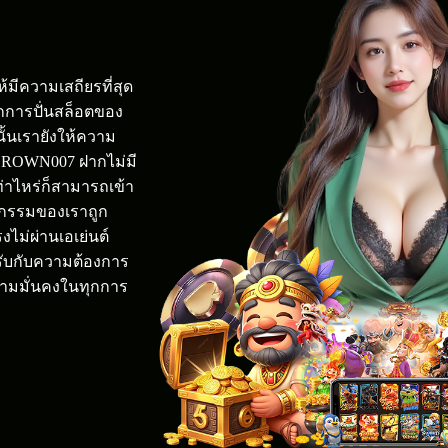
้มีความเสถียรที่สุด
้ทุกการปั่นสล็อตของ
ั้นเรายังให้ความ
 CROWN007 ฝากไม่มี
เท่าไหร่ก็สามารถเข้า
รกรรมของเราถูก
ม่ผ่านเอเย่นต์
รับกับความต้องการ
ามมั่นคงในทุกการ